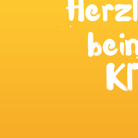
Herz
bei
K