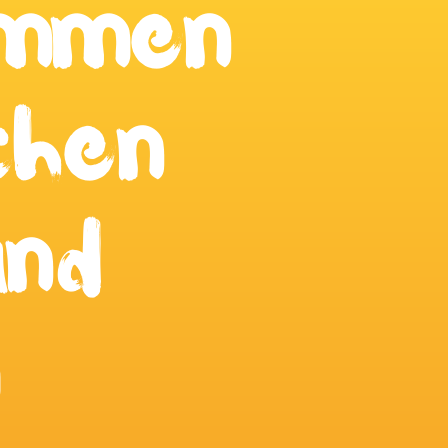
ommen
chen
nd