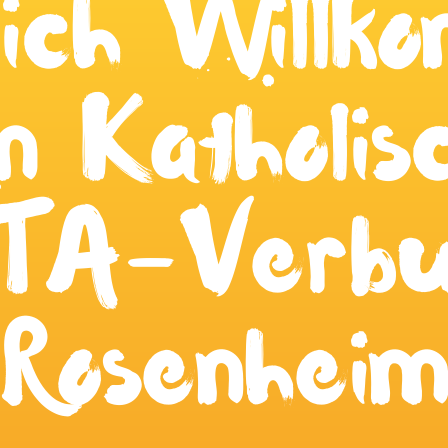
lich Willk
m Katholis
ITA-Verbu
Rosenheim